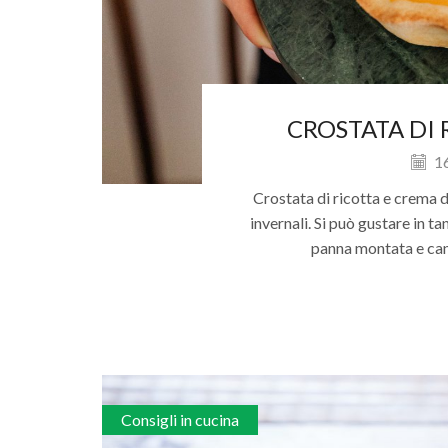
CROSTATA DI 
16
Crostata di ricotta e crema di
invernali. Si può gustare in 
panna montata e can
Consigli in cucina