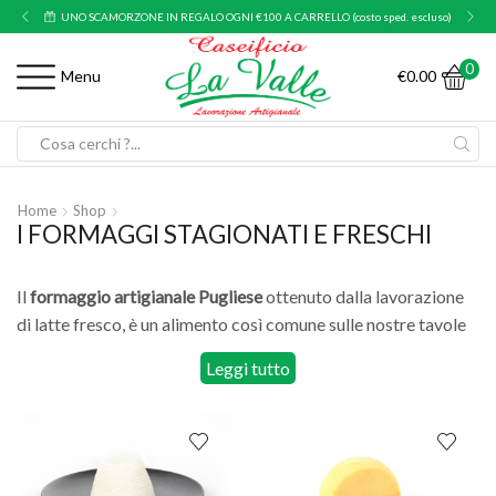
UNO SCAMORZONE IN REGALO OGNI €100 A CARRELLO (costo sped. escluso)
0
€
0.00
Menu
Search
input
Home
Shop
I FORMAGGI STAGIONATI E FRESCHI
Il
formaggio artigianale Pugliese
ottenuto dalla lavorazione
di latte fresco, è un alimento così comune sulle nostre tavole
tanto da essere talvolta la soluzione ideale per ogni pasto.
I
Leggi tutto
formaggi Pugliesi La Valle
, quelli veri, sono naturali, genuini,
prodotti solo con latte Italiano e lavorati secondo metodi
artigianali come la tradizione richiede.
Quanto formaggio mangiare a dieta?
NON sarà magro ma non è neanche il diavolo. Tanto che è