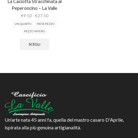
La Caciotta Stracchinata al
Peperoncino – La Valle
Fascia
€
9.50
-
€
27.50
di
UN QUARTO
METÀ PEZZO
prezzo:
PEZZO INTERO
da
Questo
€9.50
prodotto
a
SCEGLI
ha
€27.50
più
varianti.
Le
opzioni
possono
essere
scelte
nella
pagina
del
prodotto
Un'arte nata 45 anni fa, quella del mastro casaro D'Aprile,
ispirata alla più genuina artigianalità.