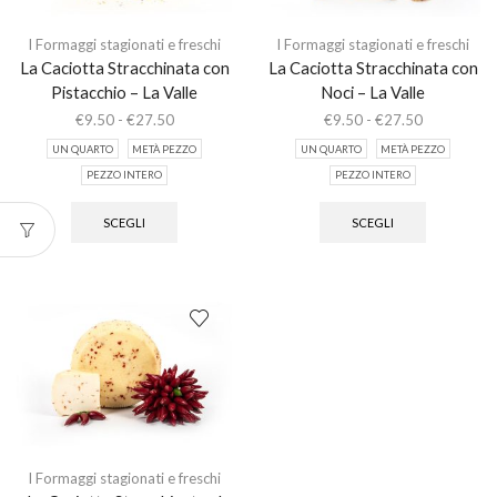
del
prodotto
I Formaggi stagionati e freschi
I Formaggi stagionati e freschi
La Caciotta Stracchinata con
La Caciotta Stracchinata con
Pistacchio – La Valle
Noci – La Valle
Fascia
Fascia
€
9.50
-
€
27.50
€
9.50
-
€
27.50
di
di
UN QUARTO
METÀ PEZZO
UN QUARTO
METÀ PEZZO
prezzo:
prezzo:
PEZZO INTERO
PEZZO INTERO
da
da
Questo
Questo
€9.50
€9.50
prodotto
prodotto
a
a
SCEGLI
SCEGLI
ha
ha
€27.50
€27.50
più
più
varianti.
varianti.
Le
Le
opzioni
opzioni
possono
possono
essere
essere
scelte
scelte
nella
nella
pagina
pagina
del
del
prodotto
prodotto
I Formaggi stagionati e freschi