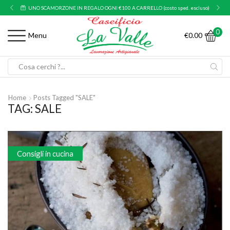
UNO SCAMORZONE IN REGALO OGNI €100 A CARRELLO (costo sped. escluso)
0
€
0.00
Menu
Search
input
Home
Posts Tagged "SALE"
TAG: SALE
Consigli in cucina