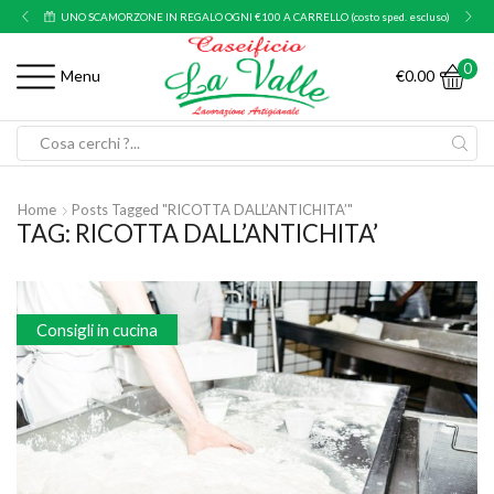
UNO SCAMORZONE IN REGALO OGNI €100 A CARRELLO (costo sped. escluso)
0
€
0.00
Menu
Search
input
Home
Posts Tagged "RICOTTA DALL’ANTICHITA’"
TAG: RICOTTA DALL’ANTICHITA’
Consigli in cucina