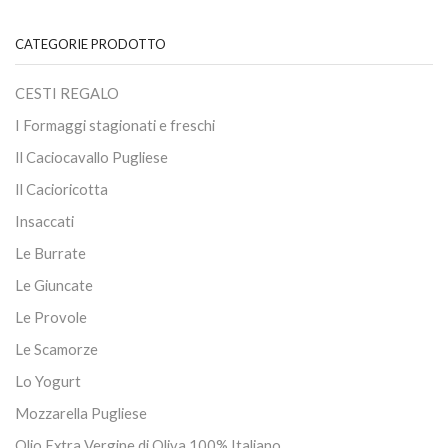
CATEGORIE PRODOTTO
CESTI REGALO
I Formaggi stagionati e freschi
Il Caciocavallo Pugliese
Il Cacioricotta
Insaccati
Le Burrate
Le Giuncate
Le Provole
Le Scamorze
Lo Yogurt
Mozzarella Pugliese
Olio Extra Vergine di Oliva 100% Italiano