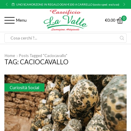
UNO SCAMORZONE IN REGALO OGNI €100 A CARRELLO (costo sped. escluso)
0
€
0.00
Menu
Search
input
Home
Posts Tagged "caciocavallo"
TAG: CACIOCAVALLO
Curiosità Social