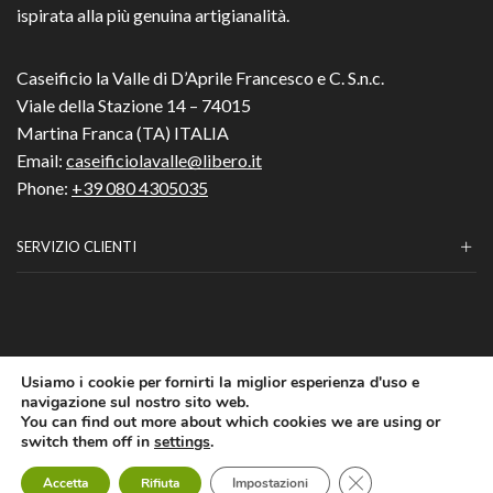
ispirata alla più genuina artigianalità.
Caseificio la Valle di D’Aprile Francesco e C. S.n.c.
Viale della Stazione 14 – 74015
Martina Franca (TA) ITALIA
Email:
caseificiolavalle@libero.it
Phone:
+39 080 4305035
SERVIZIO CLIENTI
Usiamo i cookie per fornirti la miglior esperienza d'uso e
Caseificio la Valle di D’Aprile Francesco e C. S.n.c.-p.i.
navigazione sul nostro sito web.
03170830735
You can find out more about which cookies we are using or
© 2019 - 2026 by
N.O.W.
- Nuova Officina Web
switch them off in
settings
.
0
Close GDPR Cookie
Accetta
Rifiuta
Impostazioni