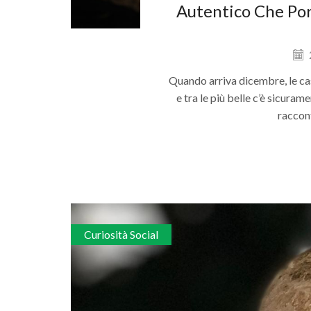
Autentico Che Por
Quando arriva dicembre, le cas
e tra le più belle c’è sicurame
raccont
Curiosità Social