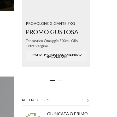
GUS
PROVOLONE GIGANTE 7KG
OLIO EX
PROMO GUSTOSA
Fantastico Omaggio 500ml. Olio
Extra Vergine
PROMO – PROVOLONE GIGANTE INTERO
7KG + OMAGGIO
RECENT POSTS
GIUNCATA O PRIMO