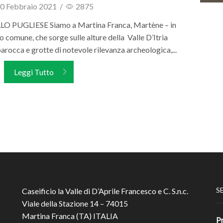
0 Febbraio 2021
/
2875
O PUGLIESE Siamo a Martina Franca, Martène – in
o comune, che sorge sulle alture della Valle D’Itria
barocca e grotte di notevole rilevanza archeologica,...
Leggi Tutto
S
Caseificio la Valle di D’Aprile Francesco e C. S.n.c.
Viale della Stazione 14 – 74015
Martina Franca (TA) ITALIA
P