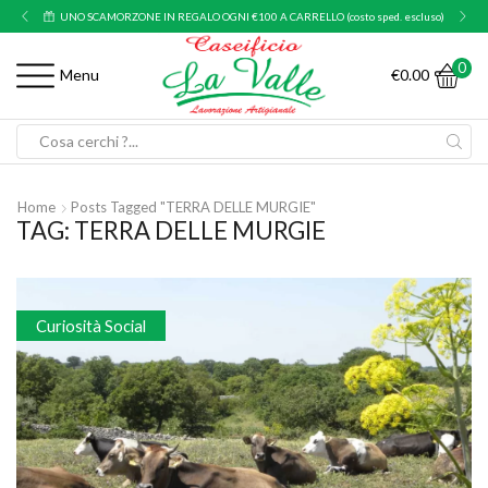
UNO SCAMORZONE IN REGALO OGNI €100 A CARRELLO (costo sped. escluso)
0
€
0.00
Menu
Search
input
Home
Posts Tagged "TERRA DELLE MURGIE"
TAG: TERRA DELLE MURGIE
Curiosità Social