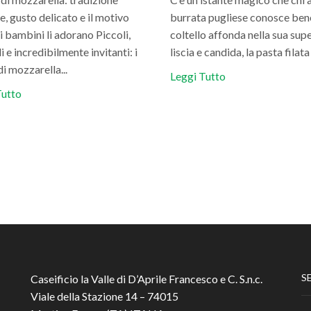
e, gusto delicato e il motivo
burrata pugliese conosce bene
 i bambini li adorano Piccoli,
coltello affonda nella sua supe
 e incredibilmente invitanti: i
liscia e candida, la pasta filata s
di mozzarella...
Leggi Tutto
Tutto
S
Caseificio la Valle di D’Aprile Francesco e C. S.n.c.
Viale della Stazione 14 – 74015