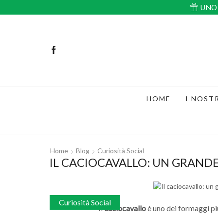
UNO 
HOME
I NOST
Home
Blog
Curiosità Social
IL CACIOCAVALLO: UN GRANDE
Curiosità Social
Il
caciocavallo
è uno dei formaggi più