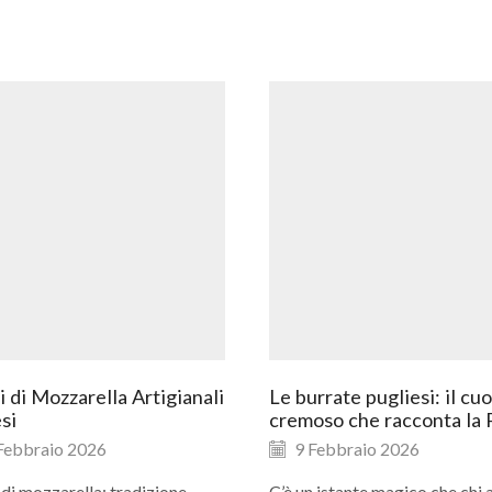
 di Mozzarella Artigianali
Le burrate pugliesi: il cu
si
cremoso che racconta la 
Febbraio 2026
9 Febbraio 2026
di mozzarella: tradizione
C’è un istante magico che chi 