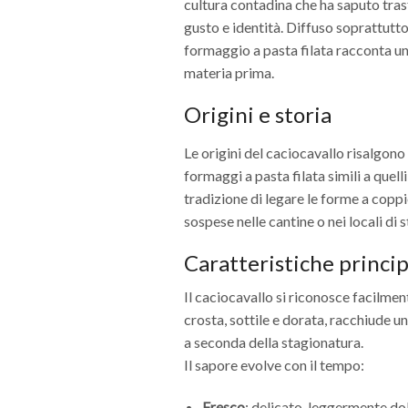
cultura contadina che ha saputo trasf
gusto e identità. Diffuso soprattutto
formaggio a pasta filata racconta una 
materia prima.
Origini e storia
Le origini del caciocavallo risalgono
formaggi a pasta filata simili a quel
tradizione di legare le forme a coppie
sospese nelle cantine o nei locali di 
Caratteristiche princip
Il caciocavallo si riconosce facilmen
crosta, sottile e dorata, racchiude u
a seconda della stagionatura.
Il sapore evolve con il tempo:
Fresco
: delicato, leggermente do