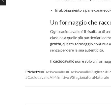
In abbinamento a pane casereccio
Un formaggio che raccon
Ogni caciocavallo è il risultato di un
classica a quelle più particolari come
grotta
, questo formaggio continua a 
senza perdere la sua autenticità.
Il
caciocavallo
non è solo un formagg
Etichette
#Caciocavallo #CaciocavalloPugliese #F
#CaciocavalloAlPrimitivo #StagionaturaNaturale