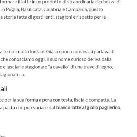
ormare il latte in un prodotto di straordinaria ricchezza di
 in Puglia, Basilicata, Calabria e Campania, questo
storia fatta di gesti lenti, stagioni e rispetto per la
 a tempi molto lontani. Già in epoca romana si parlava di
li che conosciamo oggi. Il suo nome curioso deriva dalla
 e lasciarle stagionare “a cavallo” di una trave di legno,
stagionatura.
ali
te per la sua
forma a pera con testa
, liscia e compatta. La
na pasta che può variare dal
bianco latte al giallo paglierino
,
lce