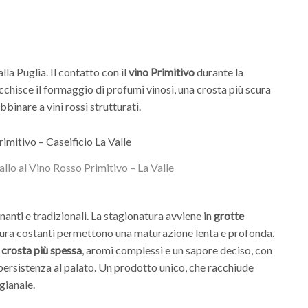
la Puglia. Il contatto con il
vino Primitivo
durante la
cchisce il formaggio di profumi vinosi, una crosta più scura
binare a vini rossi strutturati.
allo al Vino Rosso Primitivo – La Valle
inanti e tradizionali. La stagionatura avviene in
grotte
tura costanti permettono una maturazione lenta e profonda.
a
crosta più spessa
, aromi complessi e un sapore deciso, con
ersistenza al palato. Un prodotto unico, che racchiude
igianale.