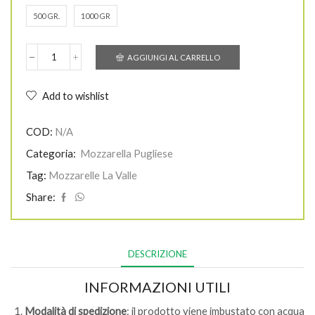
500 GR.
1000 GR
prezzo:
AGGIUNGI AL CARRELLO
Fior
di
da
Latte
Add to wishlist
Piccola
-
La
COD:
N/A
€7.00
Valle
quantità
Categoria:
Mozzarella Pugliese
Tag:
Mozzarelle La Valle
a
Share:
€11.00
DESCRIZIONE
INFORMAZIONI UTILI
Modalità di spedizione
: il prodotto viene imbustato con acqua