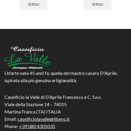
da
da
prodotto
prodotto
SCEGLI
SCEGLI
€8.00
€8.00
ha
ha
a
a
più
più
€12.00
€14.00
varianti.
varianti.
Le
Le
opzioni
opzioni
possono
possono
essere
essere
scelte
scelte
nella
nella
pagina
pagina
del
del
prodotto
prodotto
Un'arte nata 45 anni fa, quella del mastro casaro D'Aprile,
ispirata alla più genuina artigianalità.
Caseificio la Valle di D’Aprile Francesco e C. S.n.c.
Viale della Stazione 14 – 74015
Martina Franca (TA) ITALIA
Email:
caseificiolavalle@libero.it
Phone:
+39 080 4305035