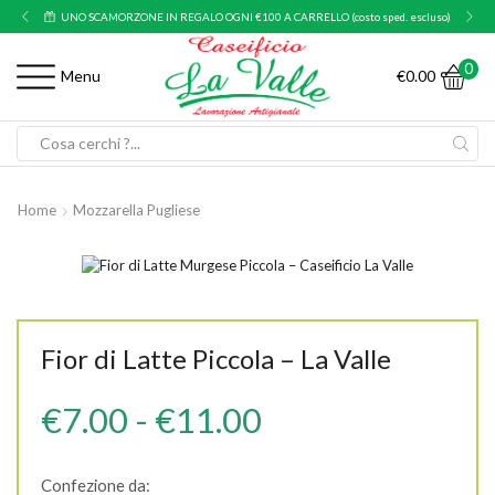
UNO SCAMORZONE IN REGALO OGNI €100 A CARRELLO (costo sped. escluso)
0
€
0.00
Menu
Search
input
Home
Mozzarella Pugliese
Fior di Latte Piccola – La Valle
Fascia
€
7.00
-
€
11.00
di
Confezione da: