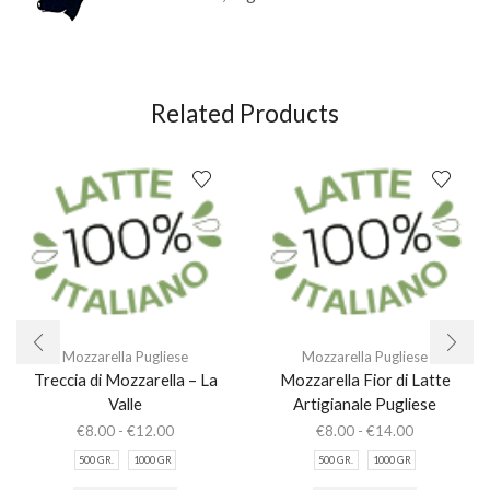
Related Products
Mozzarella Pugliese
Mozzarella Pugliese
Treccia di Mozzarella – La
Mozzarella Fior di Latte
Valle
Artigianale Pugliese
Fascia
Fascia
€
8.00
-
€
12.00
€
8.00
-
€
14.00
di
di
500 GR.
1000 GR
500 GR.
1000 GR
prezzo:
prezzo:
Questo
Questo