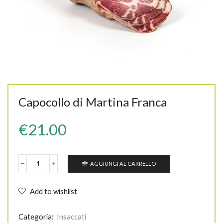
Capocollo di Martina Franca
€
21.00
AGGIUNGI AL CARRELLO
Capocollo
di
Martina
Add to wishlist
Franca
quantità
Categoria:
Insaccati