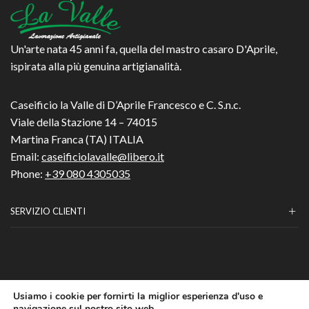
nella
nella
pagina
pagina
del
del
prodotto
prodotto
Un'arte nata 45 anni fa, quella del mastro casaro D'Aprile,
ispirata alla più genuina artigianalità.
Caseificio la Valle di D’Aprile Francesco e C. S.n.c.
Viale della Stazione 14 – 74015
Martina Franca (TA) ITALIA
Email:
caseificiolavalle@libero.it
Phone:
+39 080 4305035
SERVIZIO CLIENTI
Usiamo i cookie per fornirti la miglior esperienza d'uso e
Caseificio la Valle di D’Aprile Francesco e C. S.n.c.-p.i.
navigazione sul nostro sito web.