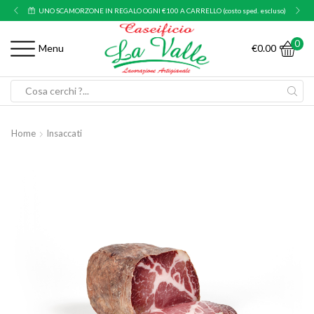
UNO SCAMORZONE IN REGALO OGNI €100 A CARRELLO (costo sped. escluso)
0
€
0.00
Menu
Search
input
Home
Insaccati