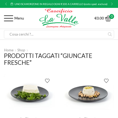
UNO SCAMORZONE IN REGALO OGNI €100 A CARRELLO (costo sped. escluso)
0
€
0.00
Menu
Search
input
Home
Shop
PRODOTTI TAGGATI “GIUNCATE
FRESCHE”