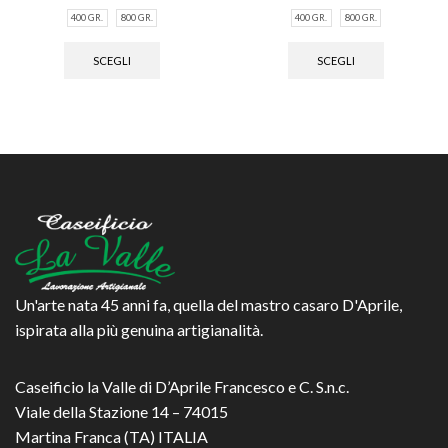
di
di
400 GR.
800 GR.
400 GR.
800 GR.
prezzo:
prezzo:
Questo
Questo
da
da
prodotto
prodotto
SCEGLI
SCEGLI
€8.00
€8.00
ha
ha
a
a
più
più
€14.00
€14.00
varianti.
varianti.
Le
Le
opzioni
opzioni
possono
possono
essere
essere
scelte
scelte
nella
nella
pagina
pagina
del
del
prodotto
prodotto
Un'arte nata 45 anni fa, quella del mastro casaro D'Aprile,
ispirata alla più genuina artigianalità.
Caseificio la Valle di D’Aprile Francesco e C. S.n.c.
Viale della Stazione 14 – 74015
Martina Franca (TA) ITALIA