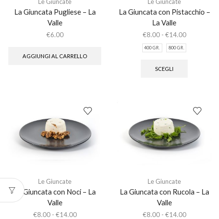
Le Giuncate
Le Giuncate
La Giuncata Pugliese – La
La Giuncata con Pistacchio –
Valle
La Valle
Fascia
€
6.00
€
8.00
-
€
14.00
di
400 GR.
800 GR.
prezzo:
Questo
AGGIUNGI AL CARRELLO
da
prodotto
SCEGLI
€8.00
ha
a
più
€14.00
varianti.
Le
opzioni
possono
essere
scelte
nella
pagina
del
prodotto
Le Giuncate
Le Giuncate
La Giuncata con Noci – La
La Giuncata con Rucola – La
Valle
Valle
Fascia
Fascia
€
8.00
-
€
14.00
€
8.00
-
€
14.00