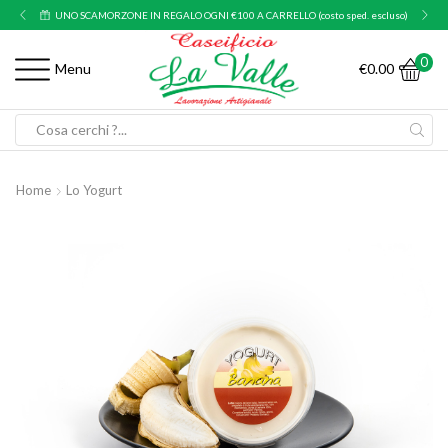
UNO SCAMORZONE IN REGALO OGNI €100 A CARRELLO (costo sped. escluso)
0
€
0.00
Menu
Search
input
Home
Lo Yogurt