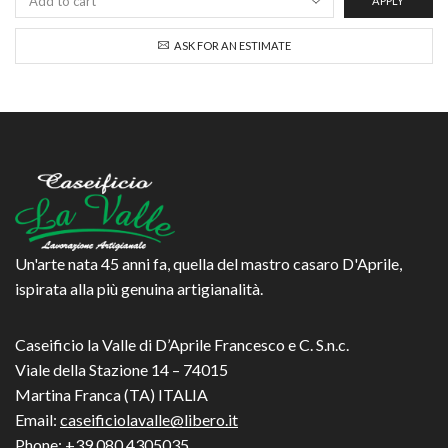
APPLY
opzioni
possono
ASK FOR AN ESTIMATE
essere
scelte
nella
pagina
del
prodotto
Un'arte nata 45 anni fa, quella del mastro casaro D'Aprile,
ispirata alla più genuina artigianalità.
Caseificio la Valle di D’Aprile Francesco e C. S.n.c.
Viale della Stazione 14 – 74015
Martina Franca (TA) ITALIA
Email:
caseificiolavalle@libero.it
Phone:
+39 080 4305035